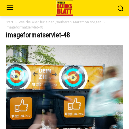
Start
Wie die 48er für einen ‚sauberen‘ Marathon sorgen
imageformatservlet-48
imageformatservlet-48