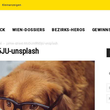
Kleinanzeigen
ECK
WIEN-DOSSIERS
BEZIRKS-HEROS
GEWINNS
ut
jamie-street-MoDcnVRN5JU-unsplash
5JU-unsplash