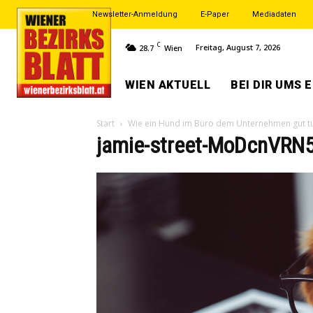
Newsletter-Anmeldung
E-Paper
Mediadaten
C
Freitag, August 7, 2026
28.7
Wien
WIEN AKTUELL
BEI DIR UMS 
Start
Wie ein Hund im Büro dem Unternehmen gut t
jamie-street-MoDcnVRN