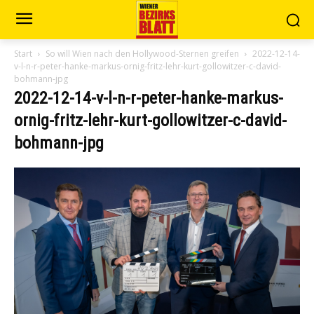
Start
So will Wien nach den Hollywood-Sternen greifen
2022-12-14-
v-l-n-r-peter-hanke-markus-ornig-fritz-lehr-kurt-gollowitzer-c-david-
bohmann-jpg
2022-12-14-v-l-n-r-peter-hanke-markus-
ornig-fritz-lehr-kurt-gollowitzer-c-david-
bohmann-jpg