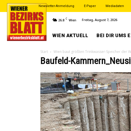
Newsletter-Anmeldung
E-Paper
Mediadaten
C
Freitag, August 7, 2026
26.8
Wien
WIEN AKTUELL
BEI DIR UMS 
Start
Wien baut größten Trinkwasser-Speicher der W
Baufeld-Kammern_Neusied