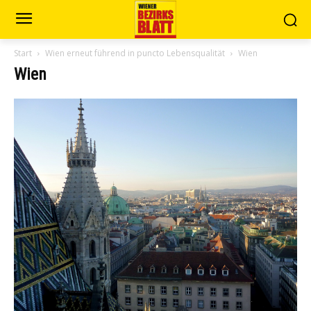
Start
Wien erneut führend in puncto Lebensqualität
Wien
Wien