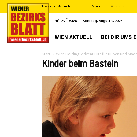
Newsletter-Anmeldung
E-Paper
Mediadaten
C
Sonntag, August 9, 2026
25
Wien
WIEN AKTUELL
BEI DIR UMS 
Start
Wien Holding: Advent-Hits für Buben und Mäd
Kinder beim Basteln