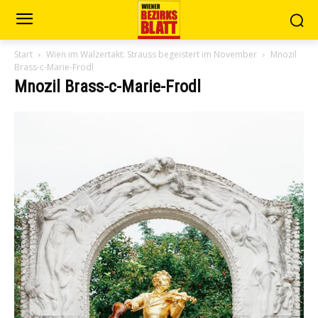
Start
Wien im Walzertakt: Strauss begeistert im November
Mnozil
Brass-c-Marie-Frodl
Mnozil Brass-c-Marie-Frodl