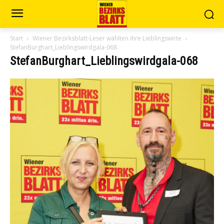
Start
Wiener Bezirksblatt-Leser wählten ihre Lieblingswirte
StefanBurghart_Lieblingswirdgala-068
StefanBurghart_Lieblingswirdgala-068