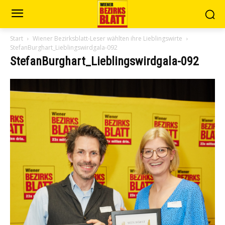
Start
Wiener Bezirksblatt-Leser wählten ihre Lieblingswirte
StefanBurghart_Lieblingswirdgala-092
StefanBurghart_Lieblingswirdgala-092