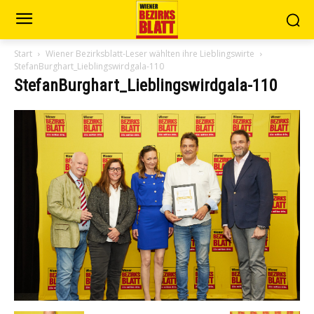
Start
Wiener Bezirksblatt-Leser wählten ihre Lieblingswirte
StefanBurghart_Lieblingswirdgala-110
StefanBurghart_Lieblingswirdgala-110