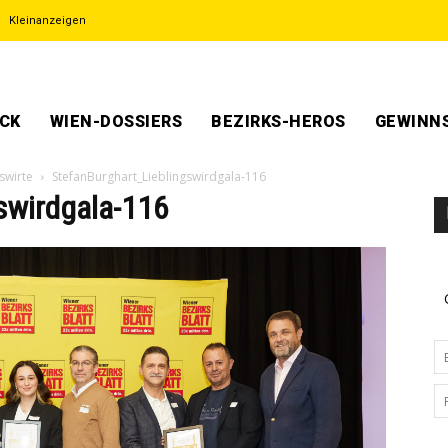
Kleinanzeigen
ECK
WIEN-DOSSIERS
BEZIRKS-HEROS
GEWINNS
swirte
StefanBurghart_Lieblingswirdgala-116
swirdgala-116