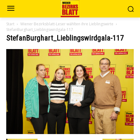
Start
Wiener Bezirksblatt-Leser wählten ihre Lieblingswirte
StefanBurghart_Lieblingswirdgala-117
StefanBurghart_Lieblingswirdgala-117