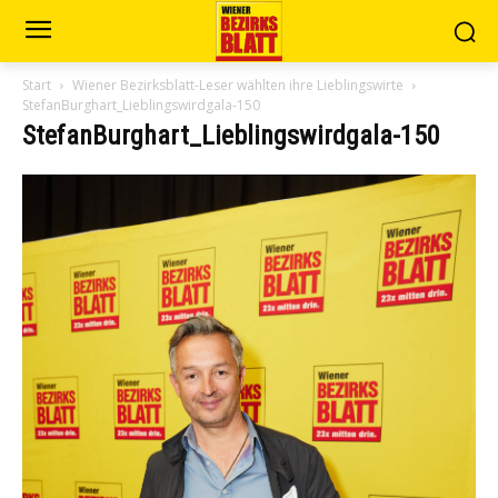
Start
Wiener Bezirksblatt-Leser wählten ihre Lieblingswirte
StefanBurghart_Lieblingswirdgala-150
StefanBurghart_Lieblingswirdgala-150