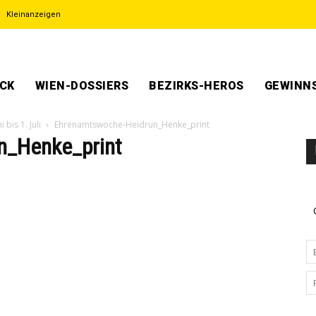
Kleinanzeigen
ECK
WIEN-DOSSIERS
BEZIRKS-HEROS
GEWINNS
bis 1. Juli
Ehrenamtswoche-Heidrun_Henke_print
n_Henke_print