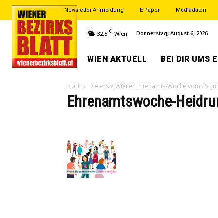
Newsletter-Anmeldung
E-Paper
Mediadaten
C
Donnerstag, August 6, 2026
32.5
Wien
WIEN AKTUELL
BEI DIR UMS 
Start
Die erste Wiener Ehrenamts-Woche vom 25. Juni 
Ehrenamtswoche-Heidru