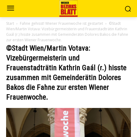
Start
Fahne gehisst! Wiener Frauenwoche ist gestartet
©Stadt
Wien/Martin Votava: Vizebürgermeisterin und Frauenstadträtin Kathrin
Gaál (r.) hisste zusammen mit Gemeinderätin Dolores Bakos die Fahne
zur ersten Wiener Frauenwoche.
©Stadt Wien/Martin Votava:
Vizebürgermeisterin und
Frauenstadträtin Kathrin Gaál (r.) hisste
zusammen mit Gemeinderätin Dolores
Bakos die Fahne zur ersten Wiener
Frauenwoche.