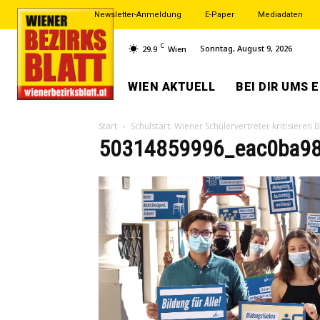
Newsletter-Anmeldung
E-Paper
Mediadaten
C
Sonntag, August 9, 2026
29.9
Wien
WIEN AKTUELL
BEI DIR UMS 
Start
Schulstart: Wiener Schülervertreter kritisieren 
50314859996_eac0ba98