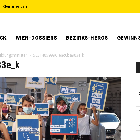
Kleinanzeigen
ECK
WIEN-DOSSIERS
BEZIRKS-HEROS
GEWINNS
Bildungsminister
50314859996_eac0ba983e_k
3e_k