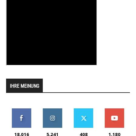
IHRE MEINUNG
18,016
5,241
408
1,180