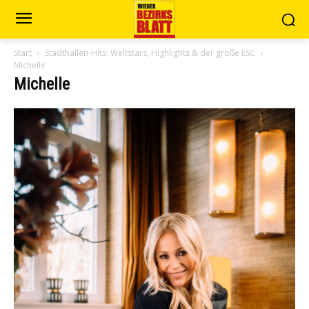
Start
Stadthallen-Hits: Weltstars, Highlights & der große ESC
Michelle
Michelle