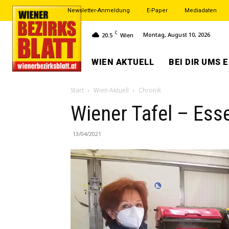
Newsletter-Anmeldung
E-Paper
Mediadaten
C
Montag, August 10, 2026
20.5
Wien
WIEN AKTUELL
BEI DIR UMS 
Start
Wien Aktuell
Chronik
Wiener Tafel – Ess
13/04/2021