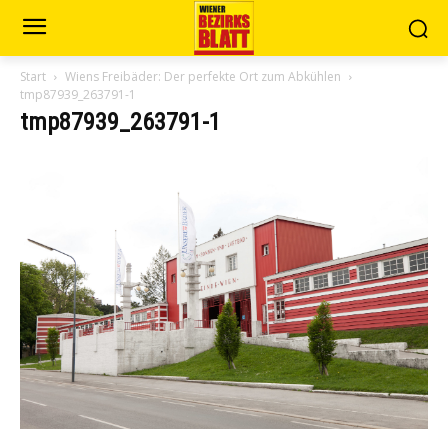
Start
Wiens Freibäder: Der perfekte Ort zum Abkühlen
tmp87939_263791-1
tmp87939_263791-1