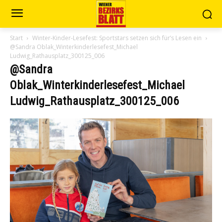
Start
Winter-Kinder-Lesefest: Sportstars setzen sich für’s Lesen ein
@Sandra Oblak_Winterkinderlesefest_Michael
Ludwig_Rathausplatz_300125_006
@Sandra
Oblak_Winterkinderlesefest_Michael
Ludwig_Rathausplatz_300125_006