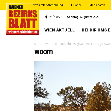
Newsletter-Anmeldung
E-Paper
Mediadaten
C
Sonntag, August 9, 2026
25
Wien
WIEN AKTUELL
BEI DIR UMS 
Start
woom Mountainbikes gewinnen iF Design Awa
woom