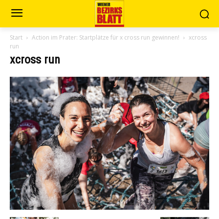
Start
Action im Prater: Startplätze für x cross run gewinnen!
xcross
run
xcross run