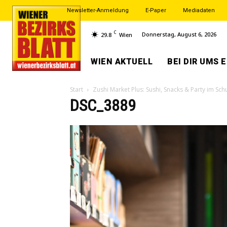
Newsletter-Anmeldung
E-Paper
Mediadaten
C
Donnerstag, August 6, 2026
29.8
Wien
WIEN AKTUELL
BEI DIR UMS 
Start
Zushi Market Plus: Sushi, Snacks & Party im Sch
DSC_3889