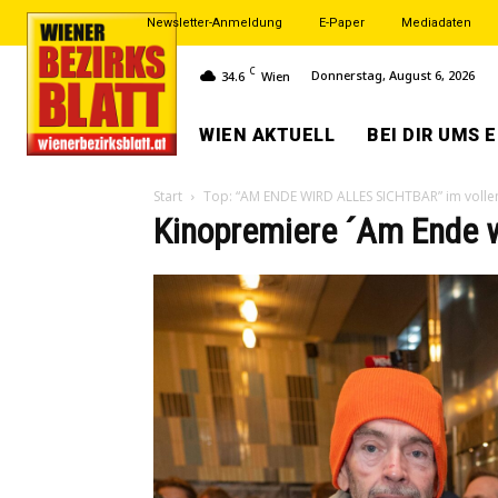
Newsletter-Anmeldung
E-Paper
Mediadaten
C
Donnerstag, August 6, 2026
34.6
Wien
WIEN AKTUELL
BEI DIR UMS 
Start
Top: “AM ENDE WIRD ALLES SICHTBAR” im volle
Kinopremiere ´Am Ende wi