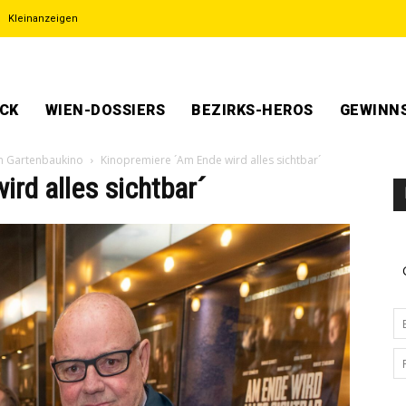
Kleinanzeigen
ECK
WIEN-DOSSIERS
BEZIRKS-HEROS
GEWINNS
n Gartenbaukino
Kinopremiere ´Am Ende wird alles sichtbar´
rd alles sichtbar´