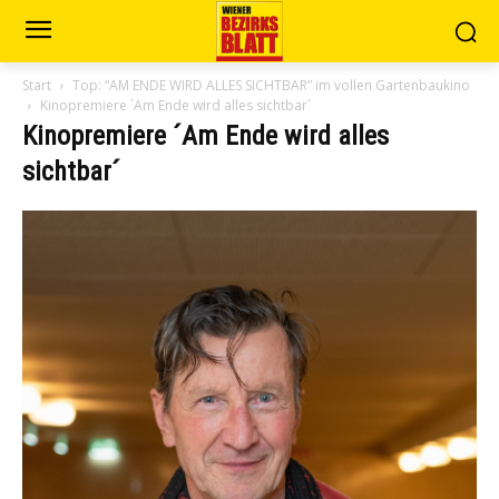
Start
Top: “AM ENDE WIRD ALLES SICHTBAR” im vollen Gartenbaukino
Kinopremiere ´Am Ende wird alles sichtbar´
Kinopremiere ´Am Ende wird alles
sichtbar´