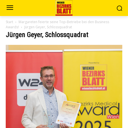
Start
Margareten feierte seine Top-Betriebe bei den Business
Awards!
Jürgen Geyer, Schlossquadrat
Jürgen Geyer, Schlossquadrat