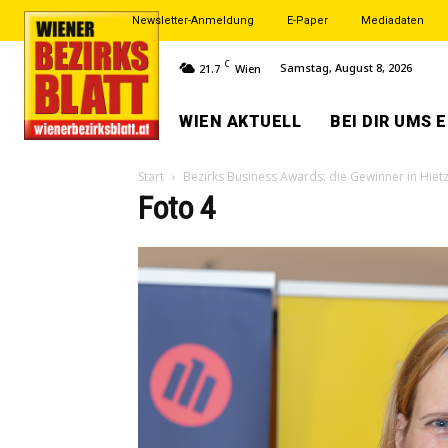
Newsletter-Anmeldung
E-Paper
Mediadaten
C
Samstag, August 8, 2026
21.7
Wien
WIEN AKTUELL
BEI DIR UMS 
Start
Bezirks Business Awards: die Gewinner in Hiet
Foto 4