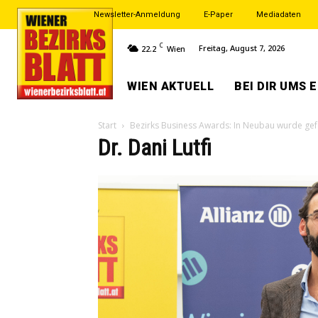
Newsletter-Anmeldung
E-Paper
Mediadaten
C
Freitag, August 7, 2026
22.2
Wien
WIEN AKTUELL
BEI DIR UMS 
Start
Bezirks Business Awards: In Neubau wurde gefe
Dr. Dani Lutfi