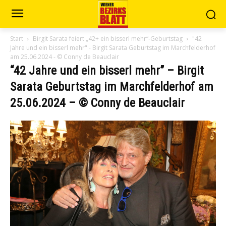
Start
Birgit Sarata feiert „42+ ein bisserl mehr“-Geburtstag
"42
Jahre und ein bisserl mehr" - Birgit Sarata Geburtstag im Marchfelderhof
am 25.06.2024 - © Conny de Beauclair
“42 Jahre und ein bisserl mehr” – Birgit
Sarata Geburtstag im Marchfelderhof am
25.06.2024 – © Conny de Beauclair