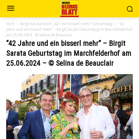
Start
Birgit Sarata feiert „42+ ein bisserl mehr“-Geburtstag
"42
Jahre und ein bisserl mehr" - Birgit Sarata Geburtstag im Marchfelderhof
am 25.06.2024 - © Selina de Beauclair
“42 Jahre und ein bisserl mehr” – Birgit
Sarata Geburtstag im Marchfelderhof am
25.06.2024 – © Selina de Beauclair