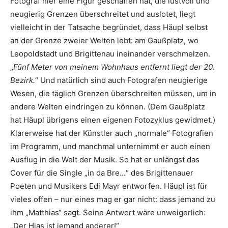
Fotograf hier eine Figur geschaffen hat, die lustvoll und
neugierig Grenzen überschreitet und auslotet, liegt
vielleicht in der Tatsache ­begründet, dass Häupl selbst
an der Grenze zweier Welten lebt: am Gaußplatz, wo
Leopoldstadt und Brigittenau ineinander verschmelzen.
„
Fünf Meter von meinem Wohnhaus entfernt liegt der 20.
Bezirk.
“ Und natürlich sind auch Fotografen neugierige
Wesen, die täglich Grenzen überschreiten müssen, um in
andere Welten eindringen zu können. (Dem Gaußplatz
hat Häupl übrigens einen eigenen ­Fotozyklus gewidmet.)
Klarerweise hat der Künstler auch „normale“ Fotografien
im Programm, und manchmal unternimmt er auch einen
Ausflug in die Welt der Musik. So hat er unlängst das
Cover für die Single „in da Bre…“ des Brigittenauer
Poeten und Musikers Edi Mayr entworfen. Häupl ist für
vieles offen – nur eines mag er gar nicht: dass jemand zu
ihm „Matthias“ sagt. Seine Antwort wäre unweigerlich:
„Der Hias ist jemand anderer!“