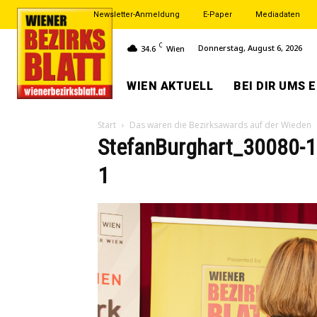
Newsletter-Anmeldung
E-Paper
Mediadaten
C
Donnerstag, August 6, 2026
34.6
Wien
WIEN AKTUELL
BEI DIR UMS 
Start
Das waren die Bezirksawards auf der Wieden
StefanBurghart_30080-
1