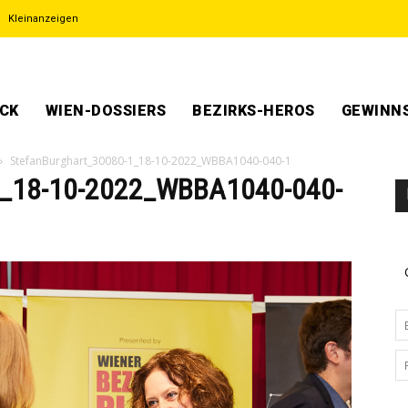
Kleinanzeigen
ECK
WIEN-DOSSIERS
BEZIRKS-HEROS
GEWINNS
StefanBurghart_30080-1_18-10-2022_WBBA1040-040-1
1_18-10-2022_WBBA1040-040-