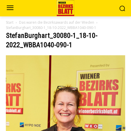
Start
Das waren die Bezirksawards auf der Wieden
StefanBurghart_30080-1_18-10-2022_WBBA1040-090-1
StefanBurghart_30080-1_18-10-
2022_WBBA1040-090-1