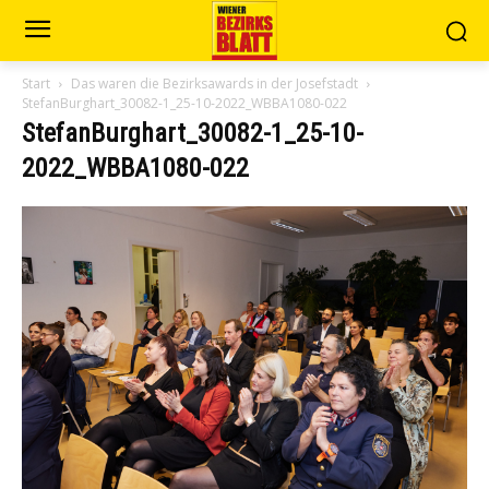
Start
Das waren die Bezirksawards in der Josefstadt
StefanBurghart_30082-1_25-10-2022_WBBA1080-022
StefanBurghart_30082-1_25-10-
2022_WBBA1080-022