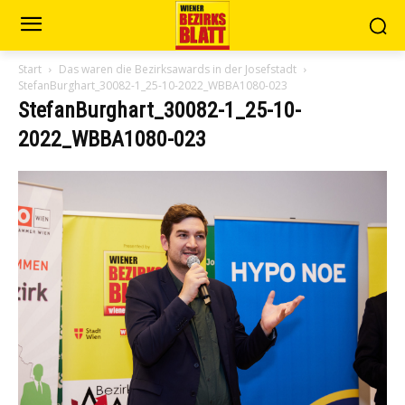
Start
Das waren die Bezirksawards in der Josefstadt
StefanBurghart_30082-1_25-10-2022_WBBA1080-023
StefanBurghart_30082-1_25-10-
2022_WBBA1080-023