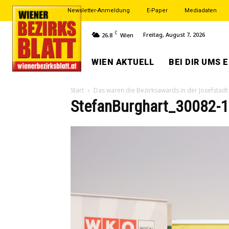
Newsletter-Anmeldung
E-Paper
Mediadaten
C
Freitag, August 7, 2026
26.8
Wien
WIEN AKTUELL
BEI DIR UMS 
Start
Das waren die Bezirksawards in der Josefstadt
StefanBurghart_30082-