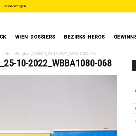
Kleinanzeigen
ECK
WIEN-DOSSIERS
BEZIRKS-HEROS
GEWINNS
StefanBurghart_30082-1_25-10-2022_WBBA1080-068
1_25-10-2022_WBBA1080-068