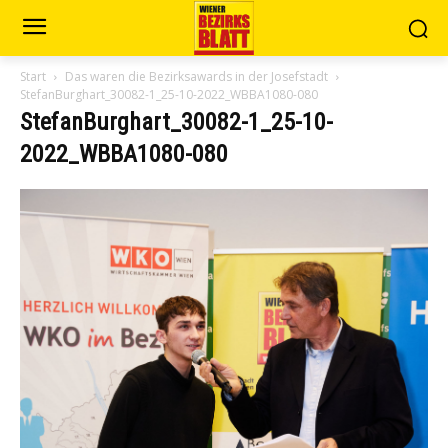
Start
Das waren die Bezirksawards in der Josefstadt
StefanBurghart_30082-1_25-10-2022_WBBA1080-080
StefanBurghart_30082-1_25-10-
2022_WBBA1080-080