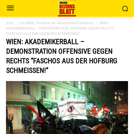
Start
Die WBB-Timeline zur Akademikerballdemo
WIEN:
AKADEMIKERBALL - DEMONSTRATION OFFENSIVE GEGEN RECHTS
"FASCHOS AUS DER HOFBURG SCHMEISSEN!"
WIEN: AKADEMIKERBALL –
DEMONSTRATION OFFENSIVE GEGEN
RECHTS “FASCHOS AUS DER HOFBURG
SCHMEISSEN!”