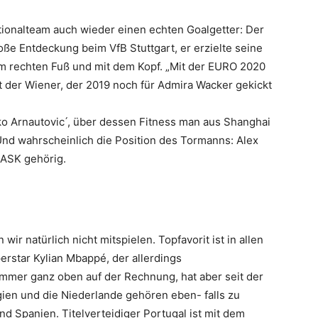
ationalteam auch wieder einen echten Goalgetter: Der
roße Entdeckung beim VfB Stuttgart, er erzielte seine
em rechten Fuß und mit dem Kopf. „Mit der EURO 2020
hlt der Wiener, der 2019 noch für Admira Wacker gekickt
 Arnautovic ́, über dessen Fitness man aus Shanghai
 Und wahrscheinlich die Position des Tormanns: Alex
LASK gehörig.
ir natürlich nicht mitspielen. Topfavorit ist in allen
erstar Kylian Mbappé, der allerdings
 immer ganz oben auf der Rechnung, hat aber seit der
en und die Niederlande gehören eben- falls zu
nd Spanien. Titelverteidiger Portugal ist mit dem