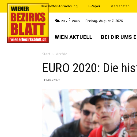
Newsletter-Anmeldung
E-Paper
Mediadaten
C
Freitag, August 7, 2026
28.7
Wien
WIEN AKTUELL
BEI DIR UMS 
Start
Archiv
EURO 2020: Die his
11/06/2021