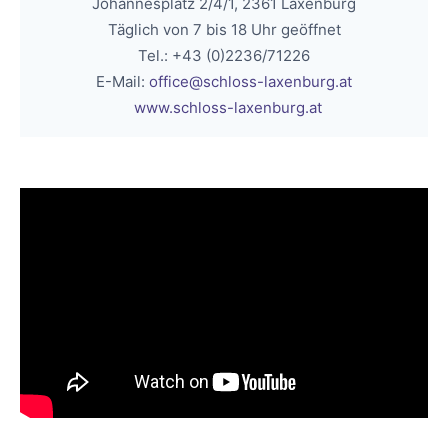
Johannesplatz 2/4/1, 2361 Laxenburg
Täglich von 7 bis 18 Uhr geöffnet
Tel.: +43 (0)2236/71226
E-Mail:
office@schloss-laxenburg.at
www.schloss-laxenburg.at