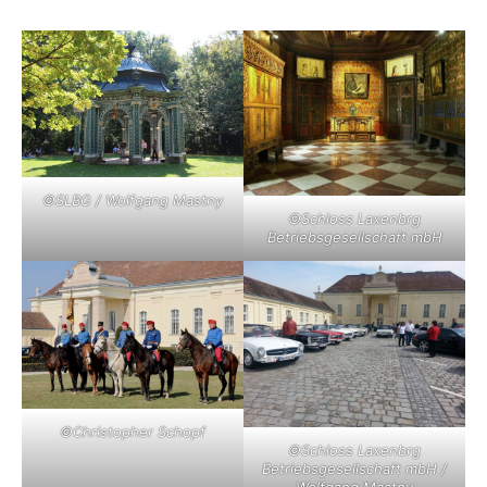
©SLBG / Wolfgang Mastny
©Schloss Laxenbrg
Betriebsgesellschaft mbH
©Christopher Schopf
©Schloss Laxenbrg
Betriebsgesellschaft mbH /