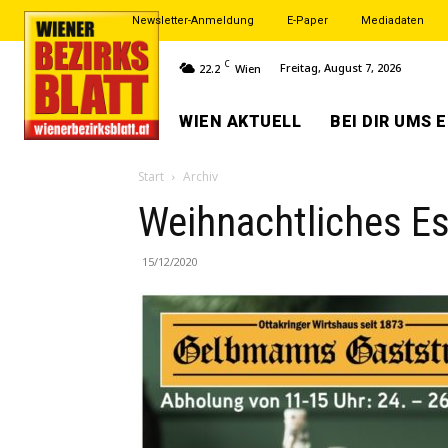
Newsletter-Anmeldung
E-Paper
Mediadaten
C
Freitag, August 7, 2026
22.2
Wien
WIEN AKTUELL
BEI DIR UMS 
Start
Archiv
Weihnachtliches E
15/12/2020