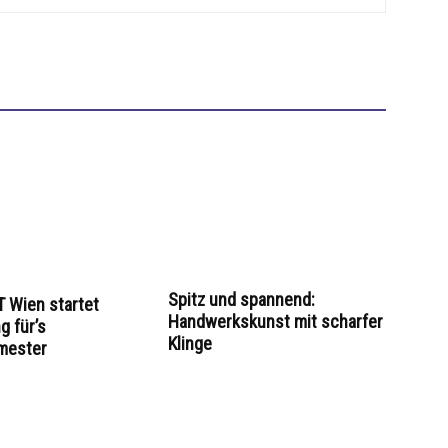
Spitz und spannend:
 Wien startet
Handwerkskunst mit scharfer
 für’s
Klinge
mester