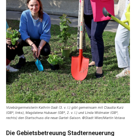
Vizebürgermeisterin Kathrin Gaál (3. v. l.) gibt gemeinsam mit Claudia Kurz
(GB*, links), Magdalena Hubauer (GB*, 2. v. l.) und Linda Widmaier (GB*,
rechts) den Startschuss die neue Gartel-Saison. ©Stadt Wien/Martin Votava
Die Gebietsbetreuung Stadterneuerung