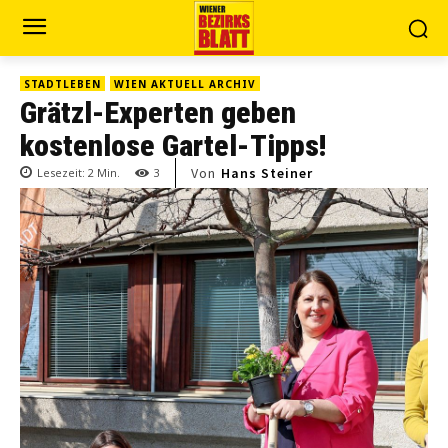
STADTLEBEN
WIEN AKTUELL ARCHIV
Grätzl-Experten geben
kostenlose Gartel-Tipps!
Von
Hans Steiner
Lesezeit:
2
Min.
3