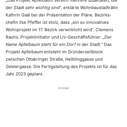
„
Das Projekt Apfelbaum vereint mehrere Qualitäten, die
der Stadt sehr wichtig sind
“, erklärte Wohnbaustadträtin
Kathrin Gaál bei der Präsentation der Pläne. Bezirks­
chefin Ilse Pfeffer ist stolz, dass „ein so innovatives
Wohn­projekt im 17. Bezirk verwirklicht wird“. Clemens
Rauhs, ­Projektinitiator und Liv-Geschäfts­führer: „
Der
Name Apfelbaum steht für ein Dorf in der Stadt.
“ Das
Projekt Apfelbaum entsteht im Gründerzeitblock
zwischen Otta­kringer Straße, Helblinggasse und
Geblergasse. Die Fertigstellung des Projekts ist für das
Jahr 2023 geplant.
Anzeige