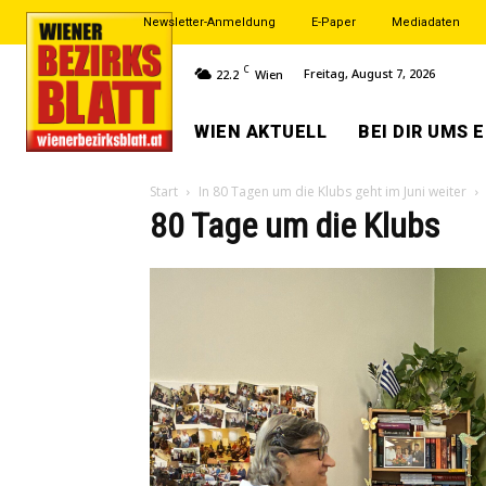
Newsletter-Anmeldung
E-Paper
Mediadaten
C
Freitag, August 7, 2026
22.2
Wien
WIEN AKTUELL
BEI DIR UMS 
Start
In 80 Tagen um die Klubs geht im Juni weiter
80 Tage um die Klubs