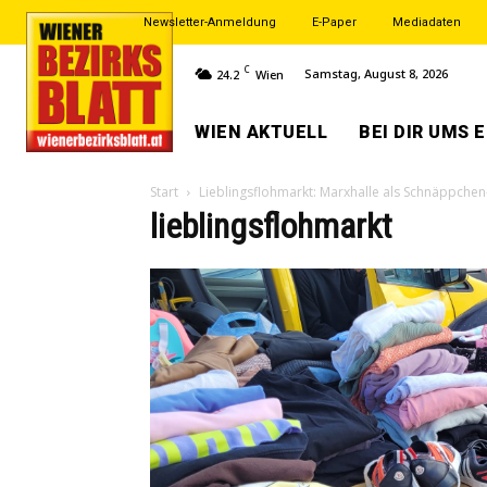
Newsletter-Anmeldung
E-Paper
Mediadaten
C
Samstag, August 8, 2026
24.2
Wien
WIEN AKTUELL
BEI DIR UMS 
Start
Lieblingsflohmarkt: Marxhalle als Schnäppchen
lieblingsflohmarkt