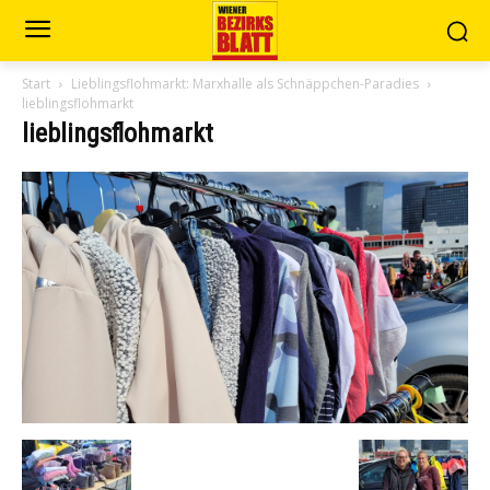
Start
Lieblingsflohmarkt: Marxhalle als Schnäppchen-Paradies
lieblingsflohmarkt
lieblingsflohmarkt