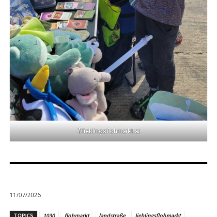
©lieblingsflohmarkt.at
11/07/2026
TOPICS
1030
flohmarkt
landstraße
lieblingsflohmarkt