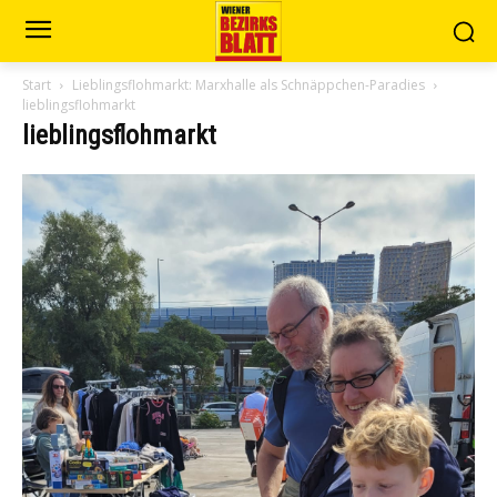
Start
Lieblingsflohmarkt: Marxhalle als Schnäppchen-Paradies
lieblingsflohmarkt
lieblingsflohmarkt