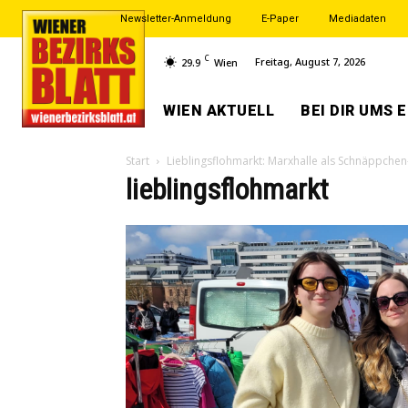
Newsletter-Anmeldung
E-Paper
Mediadaten
C
Freitag, August 7, 2026
29.9
Wien
WIEN AKTUELL
BEI DIR UMS 
Start
Lieblingsflohmarkt: Marxhalle als Schnäppchen
lieblingsflohmarkt